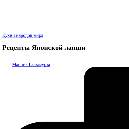
Опубликовано
Кухни народов мира
в
Рецепты Японской лапши
Запись
Марина Галымурза
от