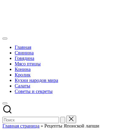
Самые
вкусные
Главная
и
Свинина
популярные
Говядина
рецепты
Мясо птицы
блюд
Конина
Кролик
Кухни народов мира
Салаты
Советы и секреты
Главная страница
»
Рецепты Японской лапши